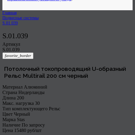
Главная
Подвесные системы
S.01.039
S.01.039
Артикул⠀
S.01.039
favorite_border
Потолочный токопроводящий U-образный
Рельс Multirail 200 см черный
Материал
Алюминий
Страна
Нидерланды
Длина
200
Макс. нагрузка
30
Тип комплектующего
Рельс
Цвет
Черный
Марка
Stas
Наличие
По запросу
Цена
15480
руб/шт