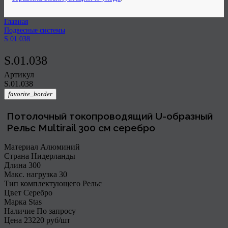
Главная
Подвесные системы
S.01.038
S.01.038
Артикул⠀
S.01.038
favorite_border
Потолочный токопроводящий U-образный
Рельс Multirail 300 см серебро
Материал
Алюминий
Страна
Нидерланды
Длина
300
Макс. нагрузка
30
Тип комплектующего
Рельс
Цвет
Серебро
Марка
Stas
Наличие
По запросу
Цена
23220
руб/шт