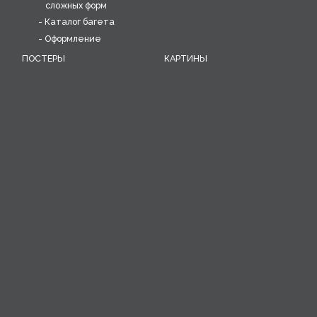
сложных форм
Каталог багета
Оформление
ПОСТЕРЫ
КАРТИНЫ
Печать постеров
Печать на холсте
Коллекции постеров в
Интерьерные картины
рамах
Миниатюры
ВИНТАЖ
ОБОИ
Коллекция уникальных
Печать дизайнерских
предметов: постеров,
обоев, разработка
объектов, скульптур
рисунка обоев
Воссоздание старинных
обоев
ИНТЕРЬЕРНЫЕ РЕШЕНИЯ
Композиции
Разработка
индивидуального
решения для
интерьера