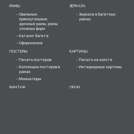
РАМЫ
ЗЕРКАЛА
Овальные,
Зеркала в багетных
прямоугольные,
рамах
арочные рамы, рамы
сложных форм
Каталог багета
Оформление
ПОСТЕРЫ
КАРТИНЫ
Печать постеров
Печать на холсте
Коллекции постеров в
Интерьерные картины
рамах
Миниатюры
ВИНТАЖ
ОБОИ
Коллекция уникальных
Печать дизайнерских
предметов: постеров,
обоев, разработка
объектов, скульптур
рисунка обоев
Воссоздание старинных
обоев
ИНТЕРЬЕРНЫЕ РЕШЕНИЯ