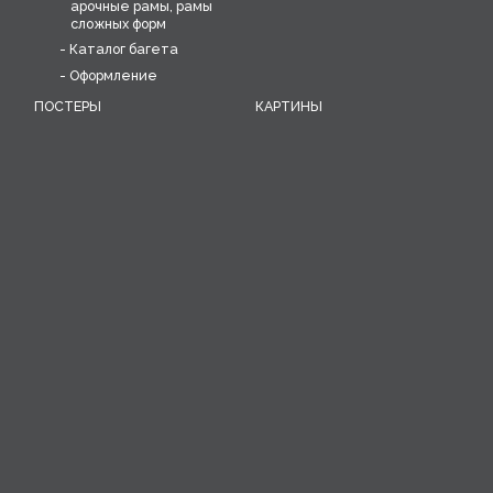
арочные рамы, рамы
сложных форм
Каталог багета
Оформление
ПОСТЕРЫ
КАРТИНЫ
Печать постеров
Печать на холсте
Коллекции постеров в
Интерьерные картины
рамах
Миниатюры
ВИНТАЖ
ОБОИ
Коллекция уникальных
Печать дизайнерских
предметов: постеров,
обоев, разработка
объектов, скульптур
рисунка обоев
Воссоздание старинных
обоев
ИНТЕРЬЕРНЫЕ РЕШЕНИЯ
Композиции
Разработка
индивидуального
решения для
интерьера